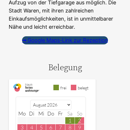
Aufzug von der Tiefgarage aus möglich. Die
Stadt Waren, mit ihren zahlreichen
Einkaufsmöglichkeiten, ist in unmittelbarer
Nähe und leicht erreichbar.
➞
Google Maps-Link zur Rezeption
Belegung
frei
belegt
Mo
Di
Mi
Do
Fr
Sa
So
1
2
3
4
5
6
7
8
9